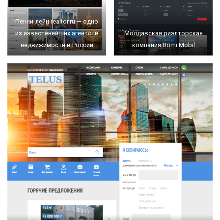
Пенни-лейн realtor.ru — одно
из известенейших агентств
Молдавская риэлторская
недвижимости в России
компания Domi Mobil