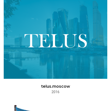
telus.moscow
2016