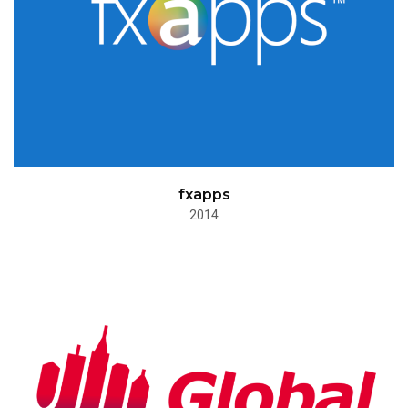
fxapps
2014