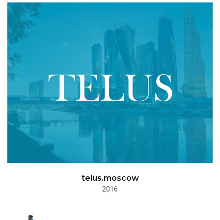
telus.moscow
2016