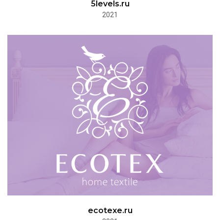
5levels.ru
2021
ecotexe.ru