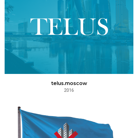
telus.moscow
2016