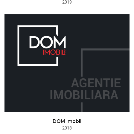
2019
DOM imobil
2018