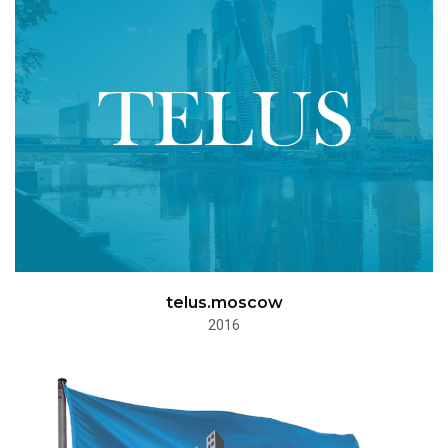
telus.moscow
2016