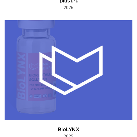
iplus1.ru
2026
BioLYNX
2025